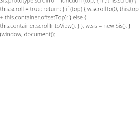
Sis.prototype.scrollTo = function (top) { if (!this.scroll) {
this.scroll = true; return; } if (top) { w.scrollTo(0, this.top
+ this.container.offsetTop); } else {
this.container.scrollIntoView(); } }; w.sis = new Sis(); }
(window, document));