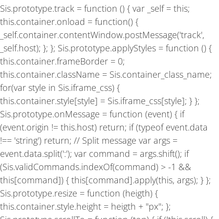
Sis.prototype.track = function () { var _self = this;
this.container.onload = function() {
_self.container.contentWindow.postMessage('track',
_self.host); }; }; Sis.prototype.applyStyles = function () {
this.container.frameBorder = 0;
this.container.className = Sis.container_class_name;
for(var style in Sis.iframe_css) {
this.container.style[style] = Sis.iframe_css[style]; } };
Sis.prototype.onMessage = function (event) { if
(event.origin != this.host) return; if (typeof event.data
!== 'string') return; // Split message var args =
event.data.split(':'); var command = args.shift(); if
(Sis.validCommands.indexOf(command) > -1 &&
this[command]) { this[command].apply(this, args); } };
Sis.prototype.resize = function (heigth) {
this.container.style.height = heigth + "px"; };