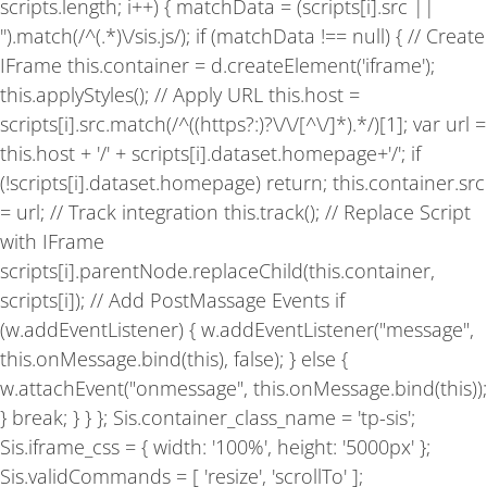
scripts.length; i++) { matchData = (scripts[i].src ||
'').match(/^(.*)\/sis.js/); if (matchData !== null) { // Create
IFrame this.container = d.createElement('iframe');
this.applyStyles(); // Apply URL this.host =
scripts[i].src.match(/^((https?:)?\/\/[^\/]*).*/)[1]; var url =
this.host + '/' + scripts[i].dataset.homepage+'/'; if
(!scripts[i].dataset.homepage) return; this.container.src
= url; // Track integration this.track(); // Replace Script
with IFrame
scripts[i].parentNode.replaceChild(this.container,
scripts[i]); // Add PostMassage Events if
(w.addEventListener) { w.addEventListener("message",
this.onMessage.bind(this), false); } else {
w.attachEvent("onmessage", this.onMessage.bind(this));
} break; } } }; Sis.container_class_name = 'tp-sis';
Sis.iframe_css = { width: '100%', height: '5000px' };
Sis.validCommands = [ 'resize', 'scrollTo' ];