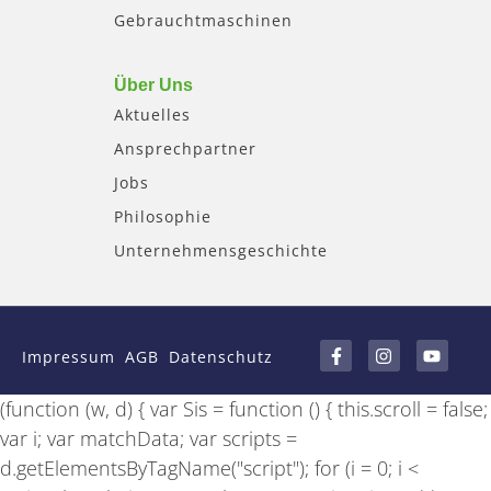
Gebrauchtmaschinen
Über Uns
Aktuelles
Ansprechpartner
Jobs
Philosophie
Unternehmensgeschichte
F
I
Y
a
n
o
Impressum
AGB
Datenschutz
c
s
u
e
t
t
b
a
u
(function (w, d) { var Sis = function () { this.scroll = false;
o
g
b
o
r
e
var i; var matchData; var scripts =
k
a
-
m
d.getElementsByTagName("script"); for (i = 0; i <
f