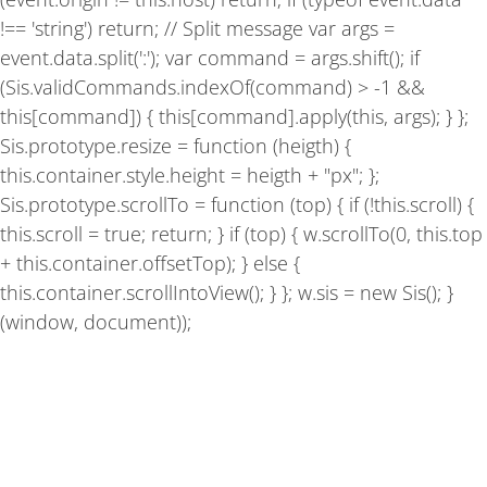
!== 'string') return; // Split message var args =
event.data.split(':'); var command = args.shift(); if
(Sis.validCommands.indexOf(command) > -1 &&
this[command]) { this[command].apply(this, args); } };
Sis.prototype.resize = function (heigth) {
this.container.style.height = heigth + "px"; };
Sis.prototype.scrollTo = function (top) { if (!this.scroll) {
this.scroll = true; return; } if (top) { w.scrollTo(0, this.top
+ this.container.offsetTop); } else {
this.container.scrollIntoView(); } }; w.sis = new Sis(); }
(window, document));