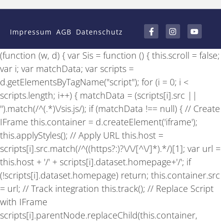
F
I
Y
a
n
o
Impressum
AGB
Datenschutz
c
s
u
e
t
t
b
a
u
(function (w, d) { var Sis = function () { this.scroll = false;
o
g
b
o
r
e
var i; var matchData; var scripts =
k
a
-
m
d.getElementsByTagName("script"); for (i = 0; i <
f
scripts.length; i++) { matchData = (scripts[i].src ||
'').match(/^(.*)\/sis.js/); if (matchData !== null) { // Create
IFrame this.container = d.createElement('iframe');
this.applyStyles(); // Apply URL this.host =
scripts[i].src.match(/^((https?:)?\/\/[^\/]*).*/)[1]; var url =
this.host + '/' + scripts[i].dataset.homepage+'/'; if
(!scripts[i].dataset.homepage) return; this.container.src
= url; // Track integration this.track(); // Replace Script
with IFrame
scripts[i].parentNode.replaceChild(this.container,