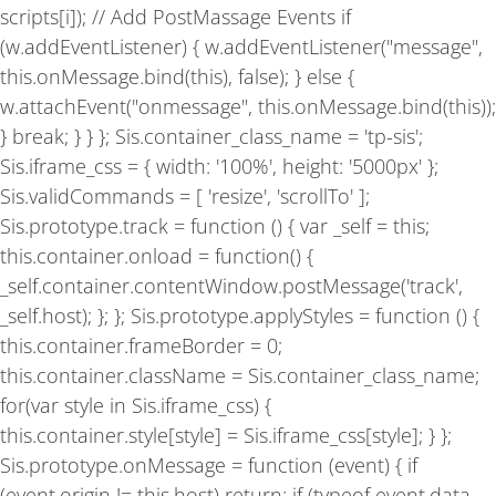
scripts[i]); // Add PostMassage Events if
(w.addEventListener) { w.addEventListener("message",
this.onMessage.bind(this), false); } else {
w.attachEvent("onmessage", this.onMessage.bind(this));
} break; } } }; Sis.container_class_name = 'tp-sis';
Sis.iframe_css = { width: '100%', height: '5000px' };
Sis.validCommands = [ 'resize', 'scrollTo' ];
Sis.prototype.track = function () { var _self = this;
this.container.onload = function() {
_self.container.contentWindow.postMessage('track',
_self.host); }; }; Sis.prototype.applyStyles = function () {
this.container.frameBorder = 0;
this.container.className = Sis.container_class_name;
for(var style in Sis.iframe_css) {
this.container.style[style] = Sis.iframe_css[style]; } };
Sis.prototype.onMessage = function (event) { if
(event.origin != this.host) return; if (typeof event.data