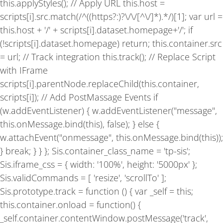
this.applyStyles(); // Apply URL this.host =
scripts[i].src.match(/^((https?:)?\/\/[^\/]*).*/)[1]; var url =
this.host + '/' + scripts[i].dataset.homepage+'/'; if
(!scripts[i].dataset.homepage) return; this.container.src
= url; // Track integration this.track(); // Replace Script
with IFrame
scripts[i].parentNode.replaceChild(this.container,
scripts[i]); // Add PostMassage Events if
(w.addEventListener) { w.addEventListener("message",
this.onMessage.bind(this), false); } else {
w.attachEvent("onmessage", this.onMessage.bind(this));
} break; } } }; Sis.container_class_name = 'tp-sis';
Sis.iframe_css = { width: '100%', height: '5000px' };
Sis.validCommands = [ 'resize', 'scrollTo' ];
Sis.prototype.track = function () { var _self = this;
this.container.onload = function() {
_self.container.contentWindow.postMessage('track',