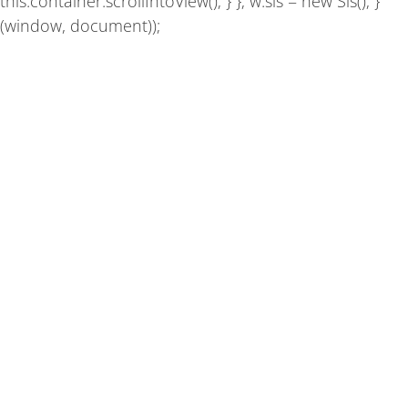
this.container.scrollIntoView(); } }; w.sis = new Sis(); }
(window, document));