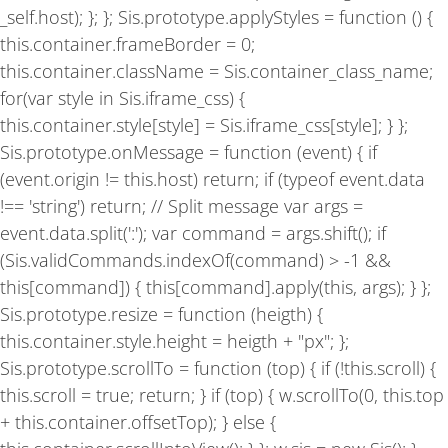
_self.host); }; }; Sis.prototype.applyStyles = function () {
this.container.frameBorder = 0;
this.container.className = Sis.container_class_name;
for(var style in Sis.iframe_css) {
this.container.style[style] = Sis.iframe_css[style]; } };
Sis.prototype.onMessage = function (event) { if
(event.origin != this.host) return; if (typeof event.data
!== 'string') return; // Split message var args =
event.data.split(':'); var command = args.shift(); if
(Sis.validCommands.indexOf(command) > -1 &&
this[command]) { this[command].apply(this, args); } };
Sis.prototype.resize = function (heigth) {
this.container.style.height = heigth + "px"; };
Sis.prototype.scrollTo = function (top) { if (!this.scroll) {
this.scroll = true; return; } if (top) { w.scrollTo(0, this.top
+ this.container.offsetTop); } else {