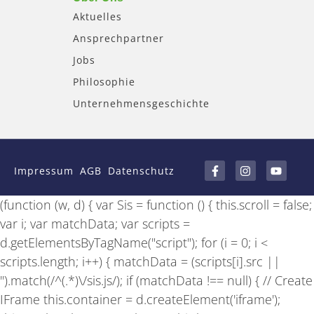
Aktuelles
Ansprechpartner
Jobs
Philosophie
Unternehmensgeschichte
F
I
Y
a
n
o
Impressum
AGB
Datenschutz
c
s
u
e
t
t
b
a
u
(function (w, d) { var Sis = function () { this.scroll = false;
o
g
b
o
r
e
var i; var matchData; var scripts =
k
a
-
m
d.getElementsByTagName("script"); for (i = 0; i <
f
scripts.length; i++) { matchData = (scripts[i].src ||
'').match(/^(.*)\/sis.js/); if (matchData !== null) { // Create
IFrame this.container = d.createElement('iframe');