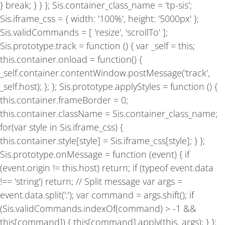
} break; } } }; Sis.container_class_name = 'tp-sis';
Sis.iframe_css = { width: '100%', height: '5000px' };
Sis.validCommands = [ 'resize', 'scrollTo' ];
Sis.prototype.track = function () { var _self = this;
this.container.onload = function() {
_self.container.contentWindow.postMessage('track',
_self.host); }; }; Sis.prototype.applyStyles = function () {
this.container.frameBorder = 0;
this.container.className = Sis.container_class_name;
for(var style in Sis.iframe_css) {
this.container.style[style] = Sis.iframe_css[style]; } };
Sis.prototype.onMessage = function (event) { if
(event.origin != this.host) return; if (typeof event.data
!== 'string') return; // Split message var args =
event.data.split(':'); var command = args.shift(); if
(Sis.validCommands.indexOf(command) > -1 &&
this[command]) { this[command].apply(this, args); } };