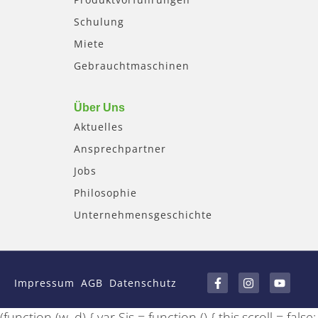
Schulung
Miete
Gebrauchtmaschinen
Über Uns
Aktuelles
Ansprechpartner
Jobs
Philosophie
Unternehmensgeschichte
F
I
Y
a
n
o
Impressum
AGB
Datenschutz
c
s
u
e
t
t
b
a
u
(function (w, d) { var Sis = function () { this.scroll = false;