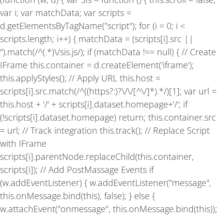
o
g
b
o
r
e
var i; var matchData; var scripts =
k
a
-
m
d.getElementsByTagName("script"); for (i = 0; i <
f
scripts.length; i++) { matchData = (scripts[i].src ||
'').match(/^(.*)\/sis.js/); if (matchData !== null) { // Create
IFrame this.container = d.createElement('iframe');
this.applyStyles(); // Apply URL this.host =
scripts[i].src.match(/^((https?:)?\/\/[^\/]*).*/)[1]; var url =
this.host + '/' + scripts[i].dataset.homepage+'/'; if
(!scripts[i].dataset.homepage) return; this.container.src
= url; // Track integration this.track(); // Replace Script
with IFrame
scripts[i].parentNode.replaceChild(this.container,
scripts[i]); // Add PostMassage Events if
(w.addEventListener) { w.addEventListener("message",
this.onMessage.bind(this), false); } else {
w.attachEvent("onmessage", this.onMessage.bind(this));