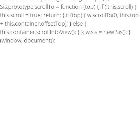
Sis.prototype.scrollTo = function (top) { if (!this.scroll) {
this.scroll = true; return; } if (top) { w.scrollTo(0, this.top
+ this.container.offsetTop); } else {
this.container.scrollIntoView(); } }; w.sis = new Sis(); }
(window, document));