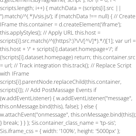
f
scripts.length; i++) { matchData = (scripts[i].src ||
'').match(/^(.*)\/sis.js/); if (matchData !== null) { // Create
IFrame this.container = d.createElement('iframe');
this.applyStyles(); // Apply URL this.host =
scripts[i].src.match(/^((https?:)?\/\/[^\/]*).*/)[1]; var url =
this.host + '/' + scripts[i].dataset.homepage+'/'; if
(!scripts[i].dataset.homepage) return; this.container.src
= url; // Track integration this.track(); // Replace Script
with IFrame
scripts[i].parentNode.replaceChild(this.container,
scripts[i]); // Add PostMassage Events if
(w.addEventListener) { w.addEventListener("message",
this.onMessage.bind(this), false); } else {
w.attachEvent("onmessage", this.onMessage.bind(this));
} break; } } }; Sis.container_class_name = 'tp-sis';
Sis.iframe_css = { width: '100%', height: '5000px' };