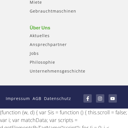
Miete
Gebrauchtmaschinen
Über Uns
Aktuelles
Ansprechpartner
Jobs
Philosophie
Unternehmensgeschichte
F
I
Y
a
n
o
Impressum
AGB
Datenschutz
c
s
u
e
t
t
b
a
u
(function (w, d) { var Sis = function () { this.scroll = false;
o
g
b
o
r
e
var i; var matchData; var scripts =
k
a
-
m
d.getElementsByTagName("script"); for (i = 0; i <