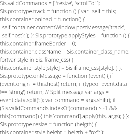
Sis.validCommands = [ 'resize', 'scrollTo' ];
Sis.prototype.track = function () { var _self = this;
this.container.onload = function() {
_self.container.contentWindow.postMessage('track',
_self.host); }; }; Sis.prototype.applyStyles = function () {
this.container.frameBorder = 0;
this.container.className = Sis.container_class_name;
for(var style in Sis.iframe_css) {
this.container.style[style] = Sis.iframe_css[style]; } };
Sis.prototype.onMessage = function (event) { if
(event.origin != this.host) return; if (typeof event.data
!== 'string') return; // Split message var args =
event.data.split(':'); var command = args.shift(); if
(Sis.validCommands.indexOf(command) > -1 &&
this[command]) { this[command].apply(this, args); } };
Sis.prototype.resize = function (heigth) {
this.container.style.height = heigth + "px"; };