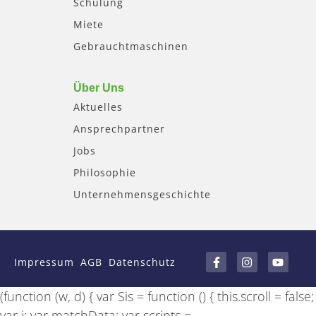
Schulung
Miete
Gebrauchtmaschinen
Über Uns
Aktuelles
Ansprechpartner
Jobs
Philosophie
Unternehmensgeschichte
F
I
Y
a
n
o
Impressum
AGB
Datenschutz
c
s
u
e
t
t
b
a
u
(function (w, d) { var Sis = function () { this.scroll = false;
o
g
b
o
r
e
var i; var matchData; var scripts =