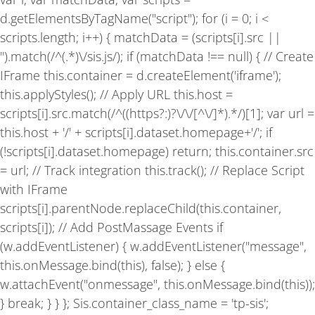
k
a
-
m
d.getElementsByTagName("script"); for (i = 0; i <
f
scripts.length; i++) { matchData = (scripts[i].src ||
'').match(/^(.*)\/sis.js/); if (matchData !== null) { // Create
IFrame this.container = d.createElement('iframe');
this.applyStyles(); // Apply URL this.host =
scripts[i].src.match(/^((https?:)?\/\/[^\/]*).*/)[1]; var url =
this.host + '/' + scripts[i].dataset.homepage+'/'; if
(!scripts[i].dataset.homepage) return; this.container.src
= url; // Track integration this.track(); // Replace Script
with IFrame
scripts[i].parentNode.replaceChild(this.container,
scripts[i]); // Add PostMassage Events if
(w.addEventListener) { w.addEventListener("message",
this.onMessage.bind(this), false); } else {
w.attachEvent("onmessage", this.onMessage.bind(this));
} break; } } }; Sis.container_class_name = 'tp-sis';