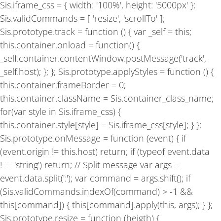
Sis.iframe_css = { width: '100%', height: '5000px' };
Sis.validCommands = [ 'resize', 'scrollTo' ];
Sis.prototype.track = function () { var _self = this;
this.container.onload = function() {
_self.container.contentWindow.postMessage('track',
_self.host); }; }; Sis.prototype.applyStyles = function () {
this.container.frameBorder = 0;
this.container.className = Sis.container_class_name;
for(var style in Sis.iframe_css) {
this.container.style[style] = Sis.iframe_css[style]; } };
Sis.prototype.onMessage = function (event) { if
(event.origin != this.host) return; if (typeof event.data
!== 'string') return; // Split message var args =
event.data.split(':'); var command = args.shift(); if
(Sis.validCommands.indexOf(command) > -1 &&
this[command]) { this[command].apply(this, args); } };
Sis.prototype.resize = function (heigth) {