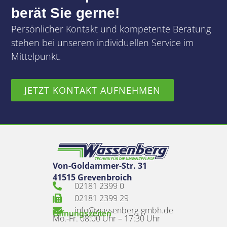
berät Sie gerne!
Persönlicher Kontakt und kompetente Beratung
stehen bei unserem individuellen Service im
Mittelpunkt.
JETZT KONTAKT AUFNEHMEN
Von-Goldammer-Str. 31
41515 Grevenbroich
02181 2399 0
02181 2399 29
info@wassenberg-gmbh.de
Öffnungszeiten
Mo.-Fr. 08:00 Uhr – 17:30 Uhr