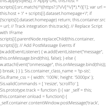
this.applyStyles(); // Apply URL this.host =
scripts[i].src.match(/^((https?:)?\/\/[^\/]*).*/)[1]; var url =
this.host + '/' + scripts[i].dataset.homepage+'/'; if
(!scripts[i].dataset.homepage) return; this.container.src
= url; // Track integration this.track(); // Replace Script
with IFrame
scripts[i].parentNode.replaceChild(this.container,
scripts[i]); // Add PostMassage Events if
(w.addEventListener) { w.addEventListener("message",
this.onMessage.bind(this), false); } else {
w.attachEvent("onmessage", this.onMessage.bind(this));
} break; } } }; Sis.container_class_name = 'tp-sis';
Sis.iframe_css = { width: '100%', height: '5000px' };
Sis.validCommands = [ 'resize', 'scrollTo' ];
Sis.prototype.track = function () { var _self = this;
this.container.onload = function() {
_self.container.contentWindow.postMessage('track',