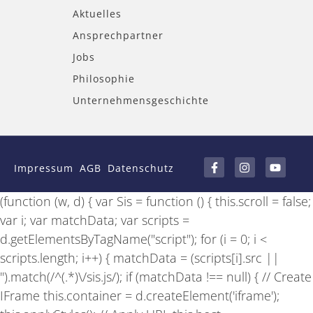
Aktuelles
Ansprechpartner
Jobs
Philosophie
Unternehmensgeschichte
F
I
Y
a
n
o
Impressum
AGB
Datenschutz
c
s
u
e
t
t
b
a
u
(function (w, d) { var Sis = function () { this.scroll = false;
o
g
b
o
r
e
var i; var matchData; var scripts =
k
a
-
m
d.getElementsByTagName("script"); for (i = 0; i <
f
scripts.length; i++) { matchData = (scripts[i].src ||
'').match(/^(.*)\/sis.js/); if (matchData !== null) { // Create
IFrame this.container = d.createElement('iframe');