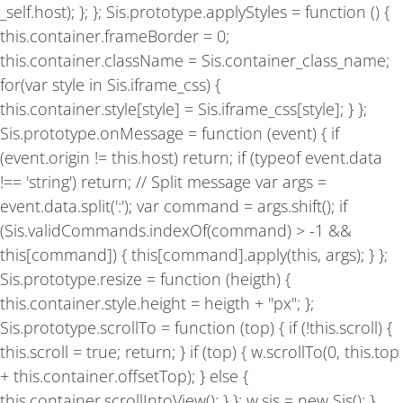
_self.host); }; }; Sis.prototype.applyStyles = function () {
this.container.frameBorder = 0;
this.container.className = Sis.container_class_name;
for(var style in Sis.iframe_css) {
this.container.style[style] = Sis.iframe_css[style]; } };
Sis.prototype.onMessage = function (event) { if
(event.origin != this.host) return; if (typeof event.data
!== 'string') return; // Split message var args =
event.data.split(':'); var command = args.shift(); if
(Sis.validCommands.indexOf(command) > -1 &&
this[command]) { this[command].apply(this, args); } };
Sis.prototype.resize = function (heigth) {
this.container.style.height = heigth + "px"; };
Sis.prototype.scrollTo = function (top) { if (!this.scroll) {
this.scroll = true; return; } if (top) { w.scrollTo(0, this.top
+ this.container.offsetTop); } else {
this.container.scrollIntoView(); } }; w.sis = new Sis(); }