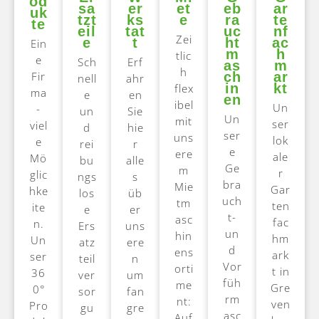
od
sa
er
et
eb
ar
uk
tzt
ks
e
ra
te
te
eil
tat
uc
nf
Zei
e
t
ht
ac
Ein
m
h
tlic
e
Sch
Erf
as
m
h
Fir
ch
ar
nell
ahr
in
kt
flex
ma
e
en
en
ibel
Un
-
un
Sie
Un
mit
ser
viel
d
hie
ser
uns
lok
e
rei
r
e
ere
ale
Mö
bu
alle
Ge
m
r
glic
ngs
s
bra
Mie
Gar
hke
los
üb
uch
tm
ten
ite
e
er
t-
asc
fac
n.
Ers
uns
un
hin
hm
Un
atz
ere
d
ens
ark
ser
teil
n
Vor
orti
t in
36
ver
um
füh
me
Gre
0°
sor
fan
rm
nt:
ven
Pro
gu
gre
asc
Auf