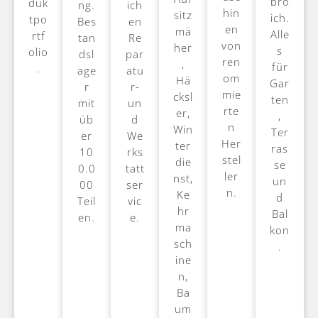
bro
duk
ng.
ich
hin
sitz
ich.
tpo
Bes
en
en
mä
Alle
rtf
tan
Re
von
her
s
olio
dsl
par
ren
,
für
.
age
atu
om
Hä
Gar
r
r-
mie
cksl
ten
mit
un
rte
er,
,
üb
d
n
Win
Ter
er
We
Her
ter
ras
10
rks
stel
die
se
0.0
tatt
ler
nst,
un
00
ser
n.
Ke
d
Teil
vic
hr
Bal
en.
e.
ma
kon
sch
.
ine
n,
Ba
um